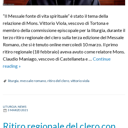
“Il Messale fonte di vita spirituale” è stato il tema della
relazione di Mons. Vittorio Viola, vescovo di Tortona e
membro della commissione episcopale per la liturgia, durante il
terzo ritiro regionale del clero sulla terza edizione del Messale
Romano, che si è tenuto online mercoledì 10 marzo. Il primo
ritiro regionale (18 febbraio) aveva avuto come relatore Mons.
Claudio Maniago, vescovo di Castellaneta e …
Continue
Incontro
reading
»
regionale
del
liturgia
,
messale romano
,
ritiro del clero
,
vittorio viola
clero
sul
Messale
LITURGIA
,
NEWS
Romano
3 MARZO 2021
con
Mons.
Ritiro regionale del clero con