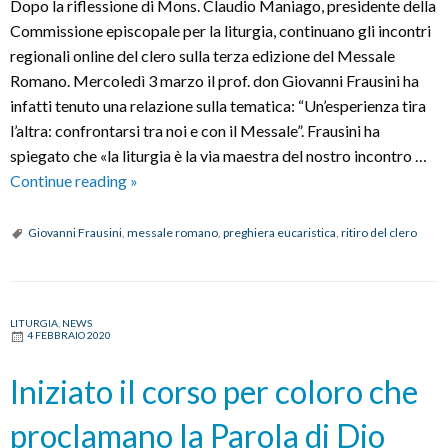
Dopo la riflessione di Mons. Claudio Maniago, presidente della
Commissione episcopale per la liturgia, continuano gli incontri
regionali online del clero sulla terza edizione del Messale
Romano. Mercoledì 3 marzo il prof. don Giovanni Frausini ha
infatti tenuto una relazione sulla tematica: “Un’esperienza tira
l’altra: confrontarsi tra noi e con il Messale”. Frausini ha
spiegato che «la liturgia è la via maestra del nostro incontro …
Ritiro
Continue reading
»
regionale
del
Giovanni Frausini
,
messale romano
,
preghiera eucaristica
,
ritiro del clero
clero
con
don
LITURGIA
,
NEWS
Giovanni
4 FEBBRAIO 2020
Frausini:
Messale
Iniziato il corso per coloro che
Romano
proclamano la Parola di Dio
e