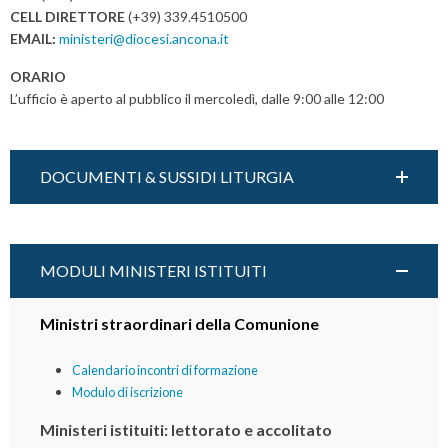
a
CELL DIRETTORE
(+39) 339.4510500
t
EMAIL:
ministeri@diocesi.ancona.it
i
ORARIO
o
L’ufficio è aperto al pubblico il mercoledì, dalle 9:00 alle 12:00
n
DOCUMENTI & SUSSIDI LITURGIA
MODULI MINISTERI ISTITUITI
Ministri straordinari della Comunione
Calendario incontri di formazione
Modulo di iscrizione
Ministeri istituiti: lettorato e accolitato