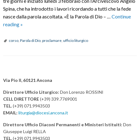
tre giorni è iniziato lunedì 3 febbraio con l’Arcivescovo Angelo
Spina, che ha introdotto i lavori ricordando a tutti che la fede
nasce dalla parola ascoltata. «È la Parola di Dio – …
Continue
Iniziato
reading
»
il
corso
corso
,
Parola di Dio
,
proclamare
,
ufficio liturgico
per
coloro
che
P
proclamano
o
la
Via Pio II, 60121 Ancona
s
Parola
Direttore Ufficio Liturgico:
Don Lorenzo ROSSINI
di
t
CELL DIRETTORE
(+39) 339.7769001
Dio
N
TEL.
(+39) 071.9943503
a
EMAIL:
liturgia@diocesi.ancona.it
v
Direttore Ufficio Diaconi Permanenti e Ministeri Istituiti:
Don
i
Giuseppe Luigi RELLA
g
TEL.
(+39) 071.9943503