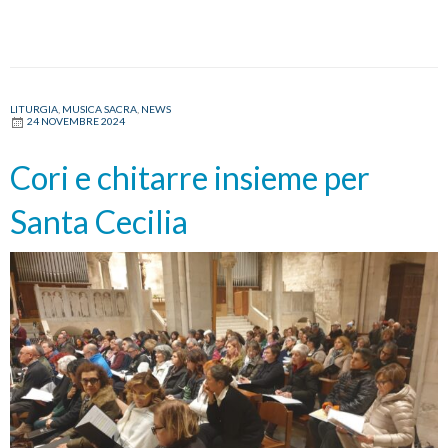
e
rinnovo
del
mandato
ai
LITURGIA
,
MUSICA SACRA
,
NEWS
24 NOVEMBRE 2024
ministri
straordinari
Cori e chitarre insieme per
della
comunione
Santa Cecilia