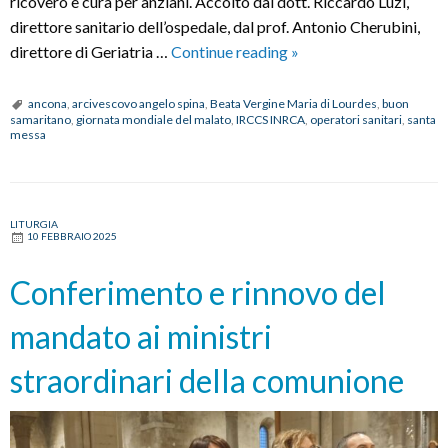
ricovero e cura per anziani. Accolto dal dott. Riccardo Luzi,
direttore sanitario dell’ospedale, dal prof. Antonio Cherubini,
XXXIV Giornata
direttore di Geriatria …
Continue reading
»
mondiale
del
ancona
,
arcivescovo angelo spina
,
Beata Vergine Maria di Lourdes
,
buon
samaritano
,
giornata mondiale del malato
,
IRCCS INRCA
,
operatori sanitari
,
santa
malato:
messa
Santa
Messa
presso
l’IRCCS
LITURGIA
10 FEBBRAIO 2025
INRCA
di
Conferimento e rinnovo del
Ancona
mandato ai ministri
straordinari della comunione