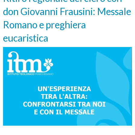
Vittorio
don Giovanni Frausini: Messale
Viola
Romano e preghiera
eucaristica