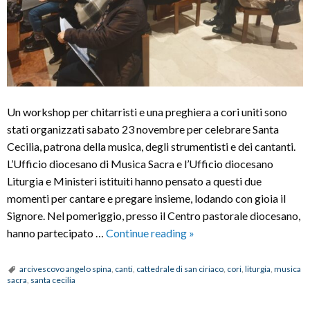
Un workshop per chitarristi e una preghiera a cori uniti sono
stati organizzati sabato 23 novembre per celebrare Santa
Cecilia, patrona della musica, degli strumentisti e dei cantanti.
L’Ufficio diocesano di Musica Sacra e l’Ufficio diocesano
Liturgia e Ministeri istituiti hanno pensato a questi due
momenti per cantare e pregare insieme, lodando con gioia il
Signore. Nel pomeriggio, presso il Centro pastorale diocesano,
Cori
hanno partecipato …
Continue reading
»
e
chitarre
arcivescovo angelo spina
,
canti
,
cattedrale di san ciriaco
,
cori
,
liturgia
,
musica
sacra
,
santa cecilia
insieme
per