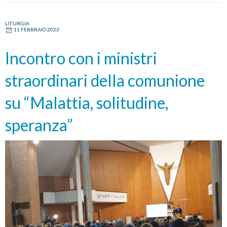
Santa
Cecilia
LITURGIA
11 FEBBRAIO 2023
Incontro con i ministri
straordinari della comunione
su “Malattia, solitudine,
speranza”